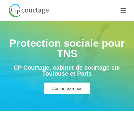
P
a
s
s
e
Protection sociale pour
r
TNS
a
u
CP Courtage, cabinet de courtage sur
c
Toulouse et Paris
o
n
Contactez-nous
t
e
n
u